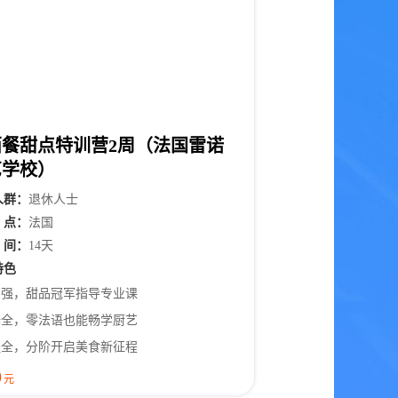
西餐甜点特训营2周（法国雷诺
艺学校）
人
群
：
退休人士
点
：
法国
间
：
14天
特色
师资强，甜品冠军指导专业课
翻译全，零法语也能畅学厨艺
课程全，分阶开启美食新征程
0
元