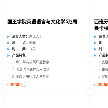
国王学院英语语言与文化学习2周
西班牙
曼卡
适
合
人
群
：
退休人士
适
合
地
点
：
英国
地
时
间
：
14天
时
产品特色
产品
1. 金三角名校高质量教学
1.底
2. 听说读写课程实用收获
2.西
3. 专属证书赋能人生价值
3.实
39800
3580
¥
元
¥