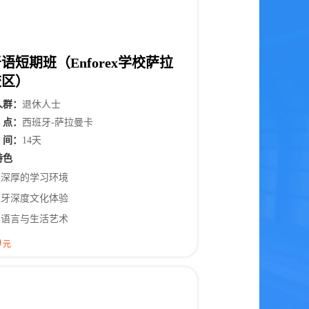
语短期班（Enforex学校萨拉
校区）
人
群
：
退休人士
点
：
西班牙-萨拉曼卡
间
：
14天
特色
蕴深厚的学习环境
班牙深度文化体验
用语言与生活艺术
0
元