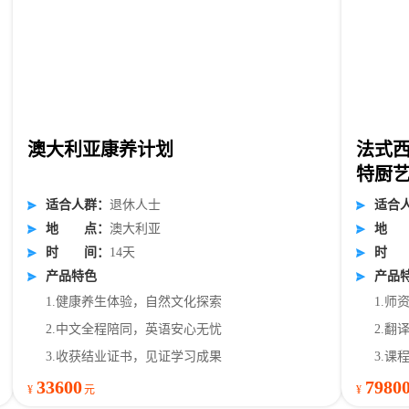
澳大利亚康养计划
法式
特厨
适
合
人
群
：
退休人士
适
合
地
点
：
澳大利亚
地
时
间
：
14天
时
产品特色
产品
1.健康养生体验，自然文化探索
1.
2.中文全程陪同，英语安心无忧
2.
3.收获结业证书，见证学习成果
3.
33600
7980
¥
元
¥