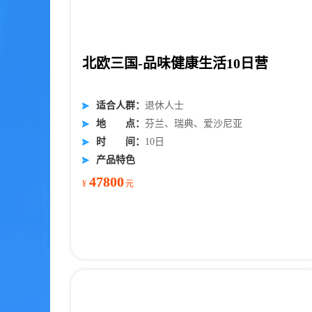
北欧三国-品味健康生活10日营
适
合
人
群
：
退休人士
地
点
：
芬兰、瑞典、爱沙尼亚
时
间
：
10日
产品特色
47800
¥
元