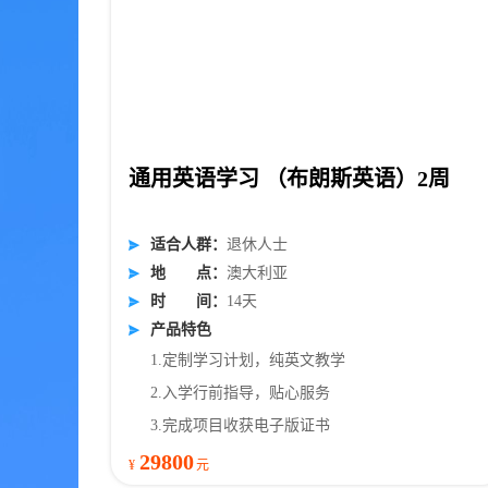
通用英语学习 （布朗斯英语）2周
适
合
人
群
：
退休人士
地
点
：
澳大利亚
时
间
：
14天
产品特色
1.定制学习计划，纯英文教学
2.入学行前指导，贴心服务
3.完成项目收获电子版证书
29800
¥
元